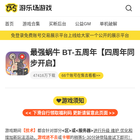
首页
游戏合集
买断后台
公益GM
单机破解
免登录免费账号交易展示平台上线给大家一个公开的展示平台
超能下单鸭链接已更新 内测中欢迎体验
最强蜗牛 BT-五周年【四周年同
新增限时礼包码 VIP777= 5阶宝石中级礼包*10 今晚12点更新
步开启】
每日累充5阶宝石随机礼包
47416万下载
66个账号在售去看看>>
❤️游戏须知
<< 下滑自行领取福利码 更新请留意此页面 >>
游戏期间
【技术】
都会针对部分
<区>或<服务器>
进行升级 维护 优化和
增加新玩法活动，
游戏进不去
或
卡顿
的
稍等5-30分钟登陆尝试下即可！