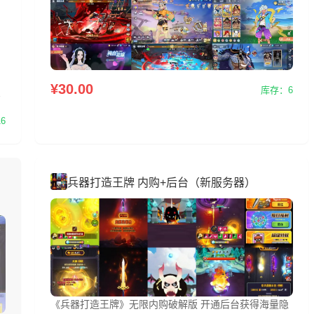
¥30.00
库存：6
】
6
兵器打造王牌 内购+后台（新服务器）
《兵器打造王牌》无限内购破解版 开通后台获得海量隐