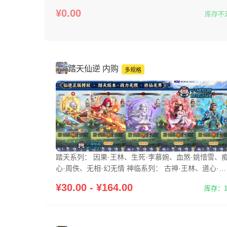
¥0.00
库存不
踏天仙逆 内购
多规格
踏天系列： 因果·王林、生死·李慕婉、血煞·姚惜雪、
心·周佚、无相·幻无情 神临系列： 古神·王林、道心·李
慕婉、剑尊·凌天侯、恩师·遁天、魔童·司徒南、问鼎·
¥30.00 - ¥164.00
库存：1
雀子、 篡命·永夜魔尊、惑心·欲印真君 幻形： 赤霄映
雪、尊魂碎渊、紫锋裂穹、妖帝镇世、古妖撼天 版本
新（2026.7.15）： 新增：新版 UI、主城场景及功能建
筑 新增：渡劫飞升、心魔挑战、飞升境界及飞 升战令