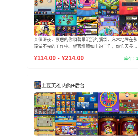
某個深夜，疲憊的你頂著暈沉沉的腦袋，麻木地埋在永
遠做不完的工作中。望著堆積如山的工作，你仰天長
嘯："誰來救救我！！
¥114.00 - ¥214.00
库存：1
土豆英雄 内购+后台