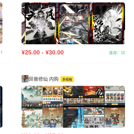
¥25.00 - ¥30.00
7
库存：15
异兽修仙 内购
多规格