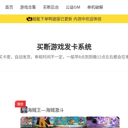
免登录免费账号交易展示平台上线给大家一个公开的展示平台
首页
游戏合集
买断后台
公益GM
单机破解
超能下单鸭链接已更新 内测中欢迎体验
时礼包码 VIP777= 5阶宝石中级礼包*10 今晚12点更新每日累充5阶宝
买断游戏发卡系统
买卡密，自动发货，审核时间不一定，一般早8点到到晚12点左右都会在
爆款
海贼王—海贼激斗