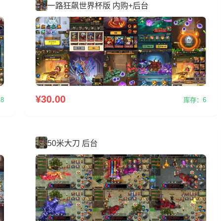
一路狂飙世界杯版 内购+后台
锻
部
玩
定
¥30.00
8
库存：6
的
升
50米大刀 后台
上