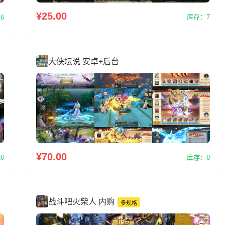
¥25.00
库存：7
6
大侠坛说 安卓+后台
¥70.00
库存：8
6
战斗吧火柴人 内购
多规格