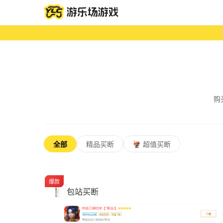
新增限
购
全部
精品买断
超值买断
推荐
爆款
包站买断