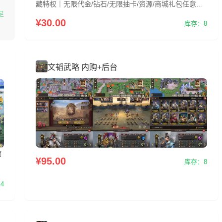
藏特权｜无限代金/钻石/无限抽卡/资源/商城礼包任意
足
买，无二次消费，无广告破解！ 多端稳定畅玩：支持苹
¥30.00
库存：8
果、安卓、模拟器，原端开发非换皮，稳定运行无BUG
所有玩家同服任爽，开局即巅峰先进入游戏，再购买激
活后台的CDK★后台用你的游戏账号激活
文韬武略 内购+后台
痴
¥95.00
库存：8
朱
4
更