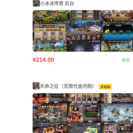
小冰冰传奇 后台
新增：幻形激活、培养、升星及形象切换 新增：仙器
造、穿戴、强化、精炼及洗练 新增：仙阵培养、法阵
署、凝练及法阵招 募 新增：木雕培养、图鉴、附灵、觉
醒及木雕 招募 新增：仙盟创建、宗门加入、仙盟排行及
仙 盟争霸 新增：宗门令符打造、穿戴、培养、升阶、
属性 替换及分解 新增：普通与跨服仙界遗迹采集争夺
法 新增：飞剑培养、万剑竞逐及御剑竞速 新增：万界
尊、天界战、极阴之地及仙缘 玩法 新增：太古诛邪双人
副本、飞升支线及多章 节剧情 新增：幻形、圣兽、灵
¥214.00
库存：
兽、修士、法阵及木 雕招募 新增：7星至10星高阶红装
及对应套装、合 成链路 新增：通天塔挑战上限9000层
新增：后台一键养成拉满 新增：主题活动跟各种类型
活动 普天同庆、福耀仙罡、元溯新象、合服庆典、 飞
天命之征（无限代金内购）
多规格
预告、寻锦揽绣、月夕悟道、一元复始、 醇香问道、
灯元宵、