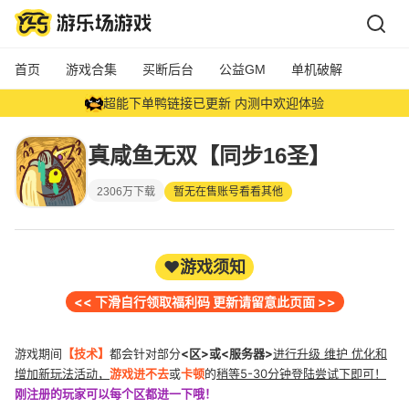
首页
游戏合集
买断后台
公益GM
单机破解
免登录免费账号交易展示平台上线给大家一个公开的展示平台
超能下单鸭链接已更新 内测中欢迎体验
真咸鱼无双【同步16圣】
新增限时礼包码 VIP777= 5阶宝石中级礼包*10 今晚12点更新
每日累充5阶宝石随机礼包
2306万下载
暂无在售账号看看其他
❤️游戏须知
<< 下滑自行领取福利码 更新请留意此页面 >>
游戏期间
【技术】
都会针对部分
<区>或<服务器>
进行升级 维护 优化和
增加新玩法活动，
游戏进不去
或
卡顿
的
稍等5-30分钟登陆尝试下即可！
刚注册的玩家可以每个区都进一下哦！