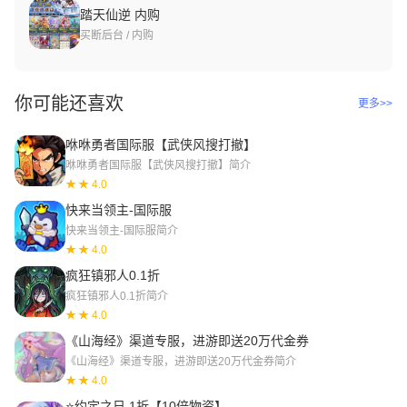
踏天仙逆 内购
买断后台 / 内购
你可能还喜欢
更多>>
咻咻勇者国际服【武侠风搜打撤】
咻咻勇者国际服【武侠风搜打撤】简介
★ 4.0
快来当领主-国际服
快来当领主-国际服简介
★ 4.0
疯狂镇邪人0.1折
疯狂镇邪人0.1折简介
★ 4.0
《山海经》渠道专服，进游即送20万代金券
《山海经》渠道专服，进游即送20万代金券简介
★ 4.0
⭐约定之日 1折【10倍物资】