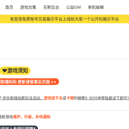
首页
游戏合集
买断后台
公益GM
单机破解
免登录免费账号交易展示平台上线给大家一个公开的展示平台
超能下单鸭链接已更新 内测中欢迎体验
时礼包码 VIP777= 5阶宝石中级礼包*10 今晚12点更新每日累充5阶宝
❤️游戏须知
领取福利码 更新请留意此页面 >>
护 优化和增加新玩法活动，
游戏进不去
或
卡顿
的
稍等5-30分钟登陆尝试下即可
最新游戏
维护，升级，补码通知
️点击加入专用玩家群⬇️