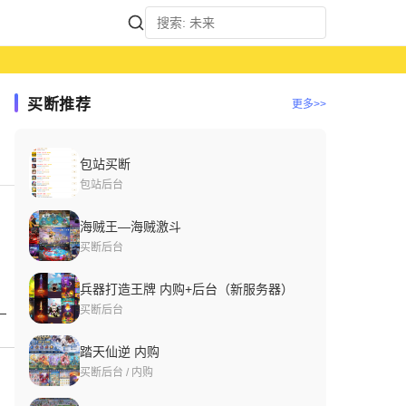
买断推荐
更多>>
石随机礼包
包站买断
包站后台
海贼王—海贼激斗
买断后台
兵器打造王牌 内购+后台（新服务器）
！
买断后台
踏天仙逆 内购
买断后台 / 内购