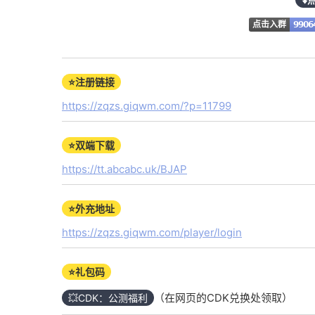
点击入群
9906
⭐注册链接
https://zqzs.giqwm.com/?p=11799
⭐双端下载
https://tt.abcabc.uk/BJAP
⭐外充地址
https://zqzs.giqwm.com/player/login
⭐礼包码
（在网页的CDK兑换处领取）
💥CDK：公测福利