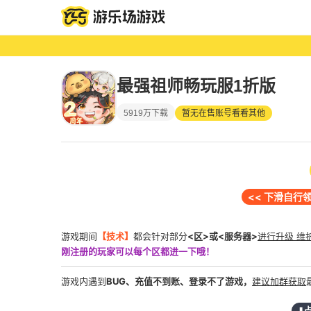
最强祖师畅玩服1折版
新增限
5919万下载
暂无在售账号看看其他
<< 下滑自行
游戏期间
【技术】
都会针对部分
<区>或<服务器>
进行升级 维
刚注册的玩家可以每个区都进一下哦！
游戏内遇到
BUG、充值不到账、登录不了游戏，
建议加群获取
⬇